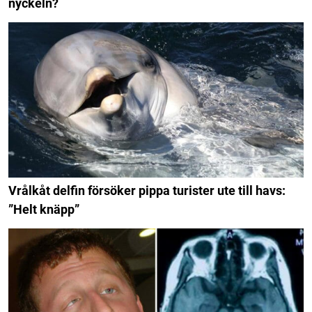
nyckeln?
Vrålkåt delfin försöker pippa turister ute till havs:
”Helt knäpp”