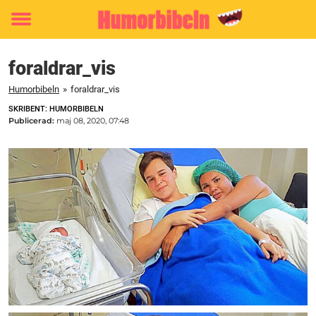
Toggle
menu
foraldrar_vis
Humorbibeln
»
foraldrar_vis
SKRIBENT: HUMORBIBELN
Publicerad:
maj 08, 2020, 07:48