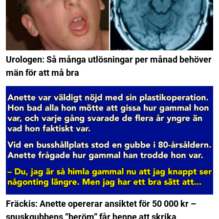
Urologen: Så många utlösningar per månad behöver
män för att må bra
Fräckis: Anette opererar ansiktet för 50 000 kr –
snuskgubbens ”beröm” får henne att skrika