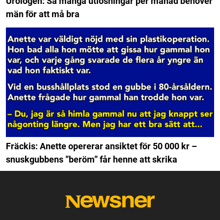
Urologen: Så många utlösningar per månad behöver
män för att må bra
Fräckis: Anette opererar ansiktet för 50 000 kr –
snuskgubbens ”beröm” får henne att skrika