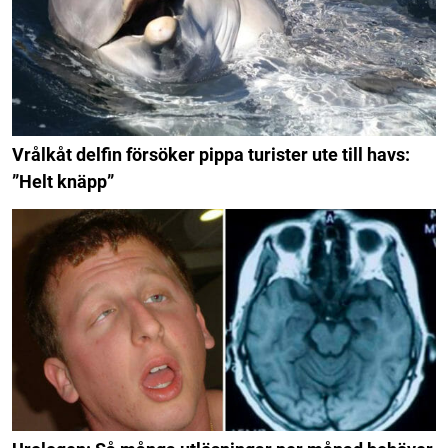
Vrålkåt delfin försöker pippa turister ute till havs:
”Helt knäpp”