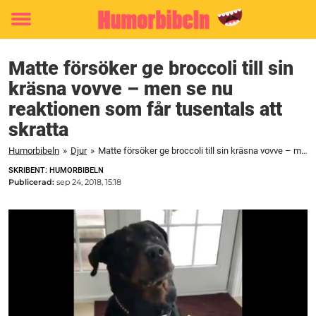
Toggle
menu
Matte försöker ge broccoli till sin
kräsna vovve – men se nu
reaktionen som får tusentals att
skratta
Humorbibeln
»
Djur
»
Matte försöker ge broccoli till sin kräsna vovve – men se nu reaktionen som får tusentals att skratta
SKRIBENT: HUMORBIBELN
Publicerad:
sep 24, 2018, 15:18