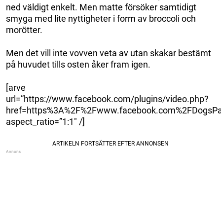
ned väldigt enkelt. Men matte försöker samtidigt
smyga med lite nyttigheter i form av broccoli och
morötter.
Men det vill inte vovven veta av utan skakar bestämt
på huvudet tills osten åker fram igen.
[arve
url=”https://www.facebook.com/plugins/video.php?
href=https%3A%2F%2Fwww.facebook.com%2FDogsPa
aspect_ratio=”1:1″ /]