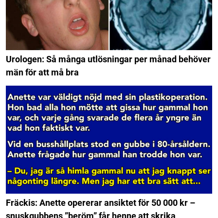
Urologen: Så många utlösningar per månad behöver
män för att må bra
Fräckis: Anette opererar ansiktet för 50 000 kr –
snuskgubbens ”beröm” får henne att skrika