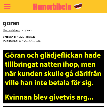
Toggle
menu
goran
Humorbibeln
»
goran
SKRIBENT: HUMORBIBELN
Publicerad:
okt 29, 2018, 13:05