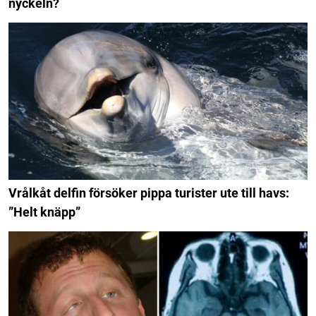
nyckeln?
Vrålkåt delfin försöker pippa turister ute till havs:
”Helt knäpp”