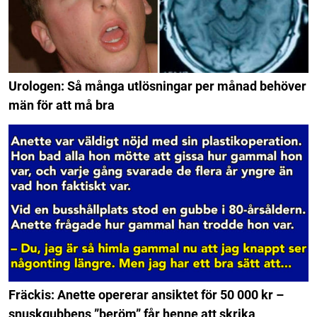
Urologen: Så många utlösningar per månad behöver
män för att må bra
Fräckis: Anette opererar ansiktet för 50 000 kr –
snuskgubbens ”beröm” får henne att skrika