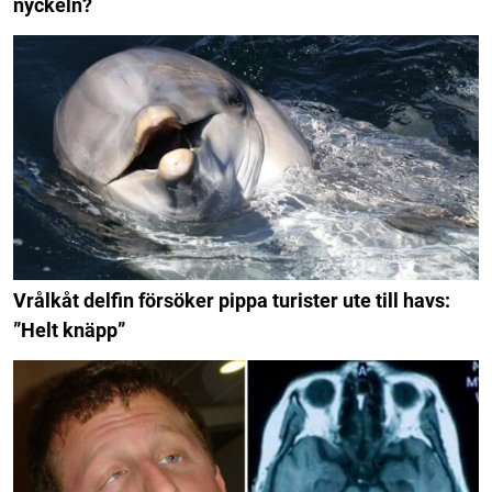
nyckeln?
Vrålkåt delfin försöker pippa turister ute till havs:
”Helt knäpp”