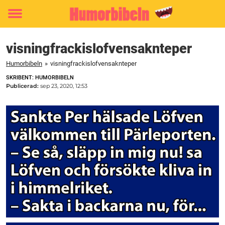
Toggle
menu
visningfrackislofvensaknteper
Humorbibeln
»
visningfrackislofvensaknteper
SKRIBENT: HUMORBIBELN
Publicerad:
sep 23, 2020, 12:53