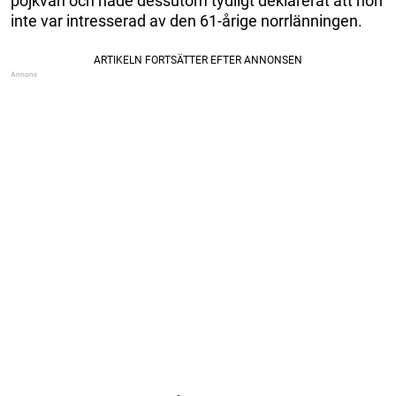
pojkvän och hade dessutom tydligt deklarerat att hon
inte var intresserad av den 61-årige norrlänningen.