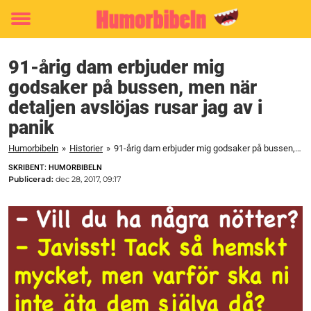
Toggle
menu
91-årig dam erbjuder mig
godsaker på bussen, men när
detaljen avslöjas rusar jag av i
panik
Humorbibeln
»
Historier
»
91-årig dam erbjuder mig godsaker på bussen, men när detaljen avslöjas rusar jag av i panik
SKRIBENT: HUMORBIBELN
Publicerad:
dec 28, 2017, 09:17