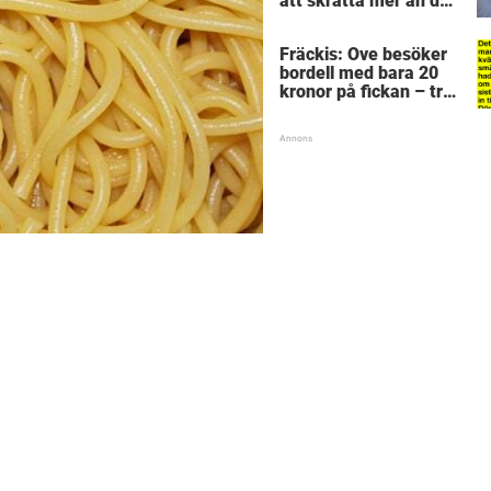
att skratta mer än du
borde
Fräckis: Ove besöker
bordell med bara 20
kronor på fickan – tre
dagar senare inser
han sitt sjuka misstag