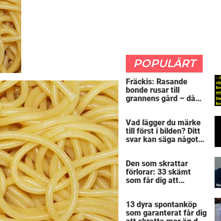
POPULÄRT
Fräckis: Rasande
bonde rusar till
grannens gård – då
avslöjar 5-åringen en
detalj som får honom
Vad lägger du märke
mållös
till först i bilden? Ditt
svar kan säga något
spännande om dig
Den som skrattar
förlorar: 33 skämt
som får dig att
gapskratta
13 dyra spontanköp
som garanterat får dig