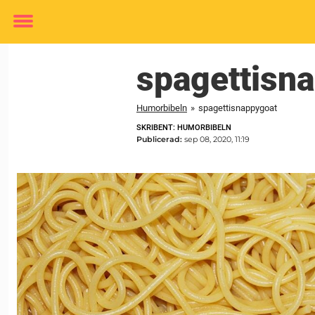
Toggle
menu
spagettisn
Humorbibeln
»
spagettisnappygoat
SKRIBENT: HUMORBIBELN
Publicerad:
sep 08, 2020, 11:19