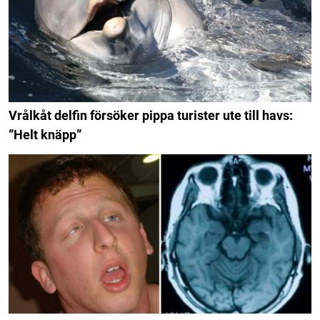
Vrålkåt delfin försöker pippa turister ute till havs:
”Helt knäpp”