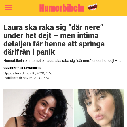
Toggle
menu
Laura ska raka sig ”där nere”
under het dejt – men intima
detaljen får henne att springa
därifrån i panik
Humorbibeln
»
Internet
»
Laura ska raka sig ”där nere” under het dejt – men intima detaljen får henne att springa därifrån i panik
SKRIBENT: HUMORBIBELN
Uppdaterad:
nov 16, 2020, 19:53
Publicerad:
nov 16, 2020, 13:57