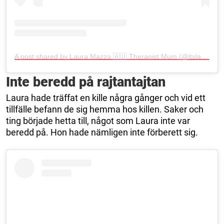
A post shared by Laura Mazza 🇦🇺 Therapist Mum (@itslauramazza)
Inte beredd på rajtantajtan
Laura hade träffat en kille några gånger och vid ett
tillfälle befann de sig hemma hos killen. Saker och
ting började hetta till, något som Laura inte var
beredd på. Hon hade nämligen inte förberett sig.