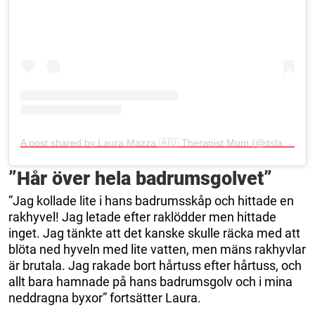
A post shared by Laura Mazza 🇦🇺 Therapist Mum (@itslauramazza)
”Hår över hela badrumsgolvet”
”Jag kollade lite i hans badrumsskåp och hittade en
rakhyvel! Jag letade efter raklödder men hittade
inget. Jag tänkte att det kanske skulle räcka med att
blöta ned hyveln med lite vatten, men mäns rakhyvlar
är brutala. Jag rakade bort hårtuss efter hårtuss, och
allt bara hamnade på hans badrumsgolv och i mina
neddragna byxor” fortsätter Laura.