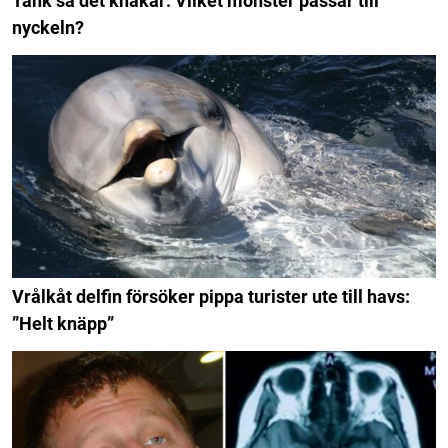
Tänk så det knakar: Vilket mönster passar till
nyckeln?
Vrålkåt delfin försöker pippa turister ute till havs:
”Helt knäpp”