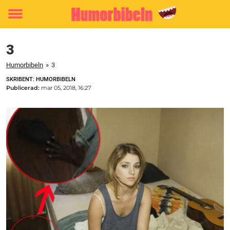
Toggle
menu
3
Humorbibeln
»
3
SKRIBENT: HUMORBIBELN
Publicerad:
mar 05, 2018, 16:27