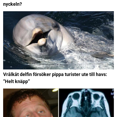
nyckeln?
Vrålkåt delfin försöker pippa turister ute till havs:
”Helt knäpp”