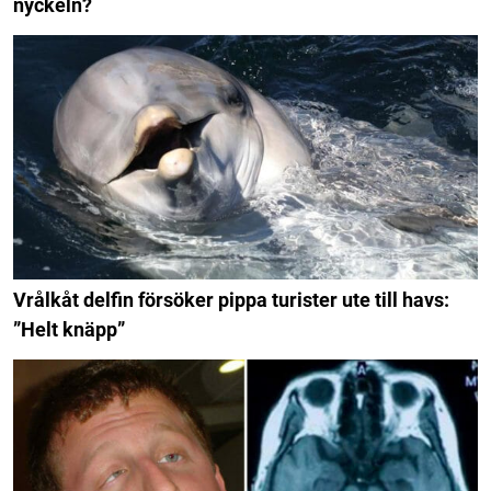
nyckeln?
Vrålkåt delfin försöker pippa turister ute till havs:
”Helt knäpp”