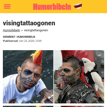
Toggle
menu
visingtattaogonen
Humorbibeln
»
visingtattaogonen
SKRIBENT: HUMORBIBELN
Publicerad:
okt 23, 2020, 12:59