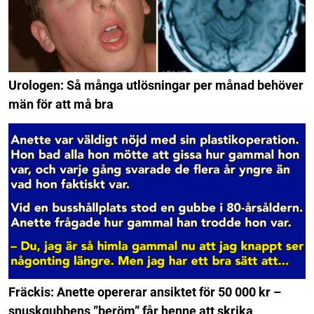
Urologen: Så många utlösningar per månad behöver
män för att må bra
Fräckis: Anette opererar ansiktet för 50 000 kr –
snuskgubbens ”beröm” får henne att skrika