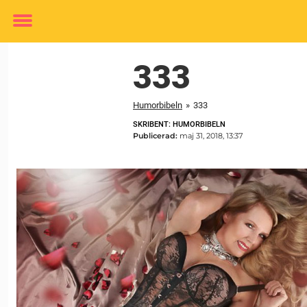
Toggle
menu
333
Humorbibeln
»
333
SKRIBENT: HUMORBIBELN
Publicerad:
maj 31, 2018, 13:37