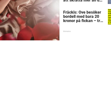
att skratta mer än du
borde
Fräckis: Ove besöker
bordell med bara 20
kronor på fickan – tre
dagar senare inser
han sitt sjuka misstag