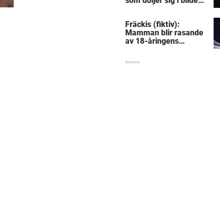
som döljer sig i bilden:
Lyckas du?
Fräckis (fiktiv):
Mamman blir rasande
av 18-åringens
gravidbesked – då
avslöjas pinsamma
detaljen