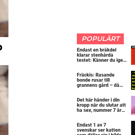
POPULÄRT
Endast en bråkdel
klarar stenhårda
testet: Känner du igen
dessa flaggorna?
Fräckis: Rasande
bonde rusar till
grannens gård – då
avslöjar 5-åringen en
detalj som får honom
Det här händer i din
mållös
kropp när du slutar att
ha sex, nummer 7 är
riktigt otäck
Endast 1 av 7
svenskar ser katten