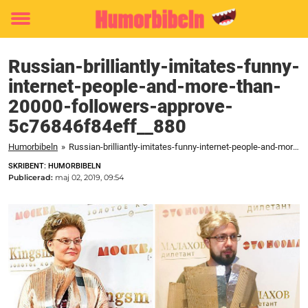
Toggle
menu
Russian-brilliantly-imitates-funny-
internet-people-and-more-than-
20000-followers-approve-
5c76846f84eff__880
Humorbibeln
»
Russian-brilliantly-imitates-funny-internet-people-and-more-than-20000-followers-approve-5c76846f84eff__880
SKRIBENT: HUMORBIBELN
Publicerad:
maj 02, 2019, 09:54