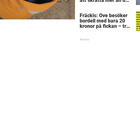
att skratta mer än du
borde
Fräckis: Ove besöker
bordell med bara 20
kronor på fickan – tre
dagar senare inser
han sitt sjuka misstag