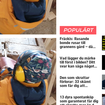
POPULÄRT
Fräckis: Rasande
bonde rusar till
grannens gård – då
avslöjar 5-åringen en
detalj som får honom
Vad lägger du märke
mållös
till först i bilden? Ditt
svar kan säga något
spännande om dig
Den som skrattar
förlorar: 33 skämt
som får dig att
gapskratta
13 dyra spontanköp
som garanterat får dig