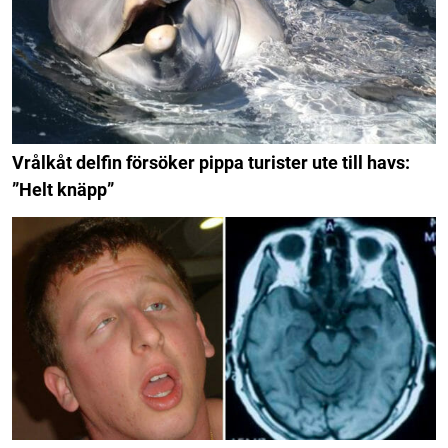
Vrålkåt delfin försöker pippa turister ute till havs:
”Helt knäpp”