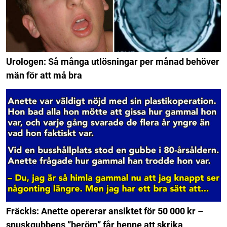
Urologen: Så många utlösningar per månad behöver
män för att må bra
Fräckis: Anette opererar ansiktet för 50 000 kr –
snuskgubbens ”beröm” får henne att skrika