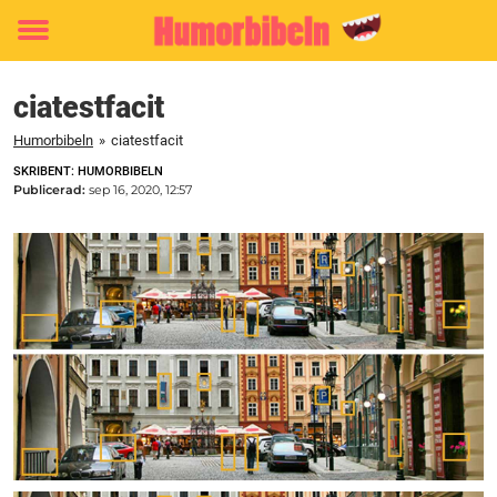
Toggle
menu
ciatestfacit
Humorbibeln
»
ciatestfacit
SKRIBENT: HUMORBIBELN
Publicerad:
sep 16, 2020, 12:57