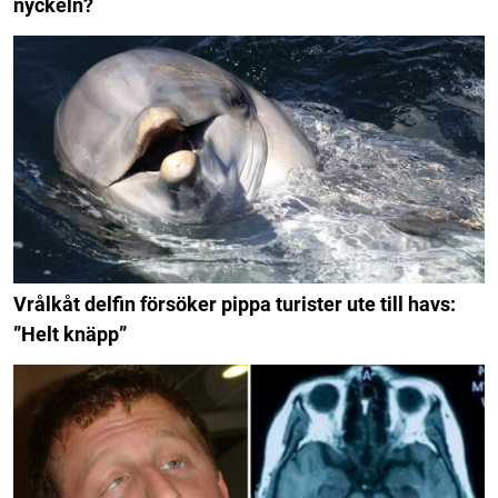
nyckeln?
Vrålkåt delfin försöker pippa turister ute till havs:
”Helt knäpp”