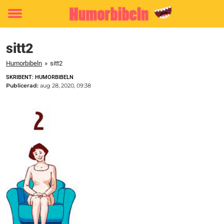
Toggle
menu
sitt2
Humorbibeln
»
sitt2
SKRIBENT: HUMORBIBELN
Publicerad:
aug 28, 2020, 09:38