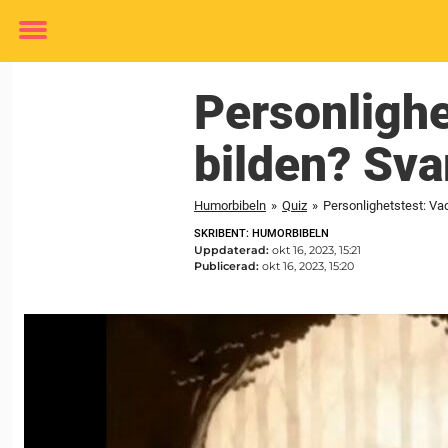
Toggle
menu
Personlighe
bilden? Sva
Humorbibeln
»
Quiz
»
Personlighetstest: Vad
SKRIBENT: HUMORBIBELN
Uppdaterad:
okt 16, 2023, 15:21
Publicerad:
okt 16, 2023, 15:20