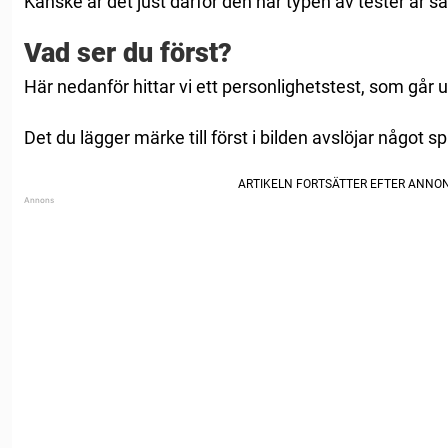
Kanske är det just därför den här typen av tester är s
Vad ser du först?
Här nedanför hittar vi ett personlighetstest, som går ut 
Det du lägger märke till först i bilden avslöjar något