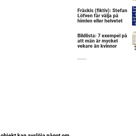
dagar senare inser
han sitt sjuka misstag
Fräckis (fiktiv): Stefan
Löfven får välja på
himlen eller helvetet
Bildlista: 7 exempel på
att män är mycket
vekare än kvinnor
ett objekt kan avslöja något om