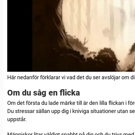
Här nedanför förklarar vi vad det du ser avslöjar om 
Om du såg en flicka
Om det första du lade märke till är den lilla flickan i f
Du stressar sällan upp dig i kniviga situationer utan se
uppstår.
Människor litar väldigt snabbt på dig och du trivs med