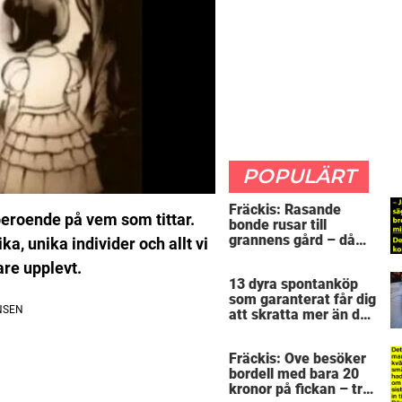
POPULÄRT
Fräckis: Rasande
 beroende på vem som tittar.
bonde rusar till
grannens gård – då
ika, unika individer och allt vi
avslöjar 5-åringen en
are upplevt.
detalj som får honom
13 dyra spontanköp
mållös
som garanterat får dig
att skratta mer än du
borde
Fräckis: Ove besöker
bordell med bara 20
kronor på fickan – tre