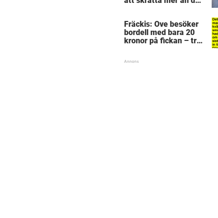
att skratta mer än du
borde
Fräckis: Ove besöker
bordell med bara 20
kronor på fickan – tre
dagar senare inser
han sitt sjuka misstag