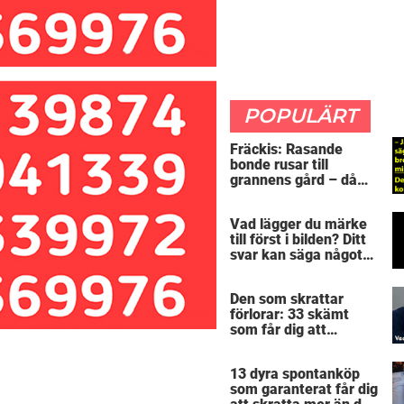
POPULÄRT
Fräckis: Rasande
bonde rusar till
grannens gård – då
avslöjar 5-åringen en
detalj som får honom
Vad lägger du märke
mållös
till först i bilden? Ditt
svar kan säga något
spännande om dig
Den som skrattar
förlorar: 33 skämt
som får dig att
gapskratta
13 dyra spontanköp
som garanterat får dig