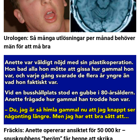
Urologen: Så många utlösningar per månad behöver
män för att må bra
Fräckis: Anette opererar ansiktet för 50 000 kr –
snuskgubbens ”beröm” får henne att skrika