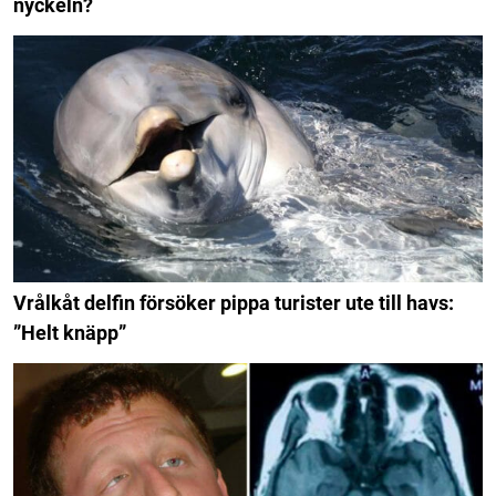
nyckeln?
Vrålkåt delfin försöker pippa turister ute till havs:
”Helt knäpp”