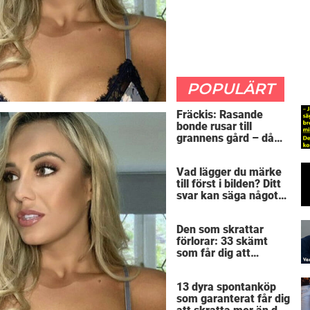
POPULÄRT
Fräckis: Rasande
bonde rusar till
grannens gård – då
avslöjar 5-åringen en
detalj som får honom
Vad lägger du märke
mållös
till först i bilden? Ditt
svar kan säga något
spännande om dig
Den som skrattar
förlorar: 33 skämt
som får dig att
gapskratta
13 dyra spontanköp
som garanterat får dig