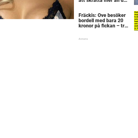
att skratta mer än du
borde
Fräckis: Ove besöker
bordell med bara 20
kronor på fickan – tre
dagar senare inser
han sitt sjuka misstag