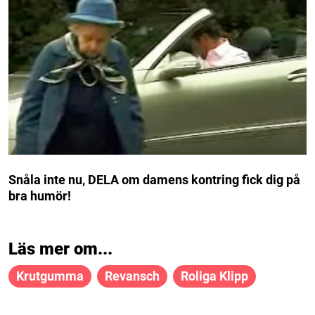
Snåla inte nu, DELA om damens kontring fick dig på
bra humör!
Läs mer om...
Krutgumma
Revansch
Roliga Klipp