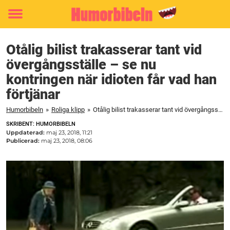
Toggle
menu
Otålig bilist trakasserar tant vid
övergångsställe – se nu
kontringen när idioten får vad han
förtjänar
Humorbibeln
»
Roliga klipp
»
Otålig bilist trakasserar tant vid övergångsställe – se nu kontringen när idioten får vad han förtjänar
SKRIBENT: HUMORBIBELN
Uppdaterad:
maj 23, 2018, 11:21
Publicerad:
maj 23, 2018, 08:06