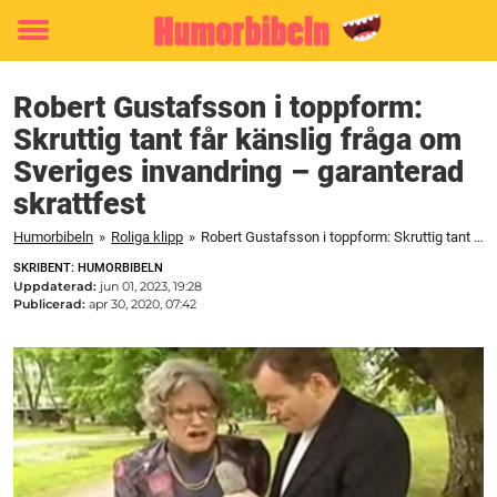
Toggle
menu
Robert Gustafsson i toppform:
Skruttig tant får känslig fråga om
Sveriges invandring – garanterad
skrattfest
Humorbibeln
»
Roliga klipp
»
Robert Gustafsson i toppform: Skruttig tant får känslig fråga om Sveriges invandring – garanterad skrattfest
SKRIBENT: HUMORBIBELN
Uppdaterad:
jun 01, 2023, 19:28
Publicerad:
apr 30, 2020, 07:42