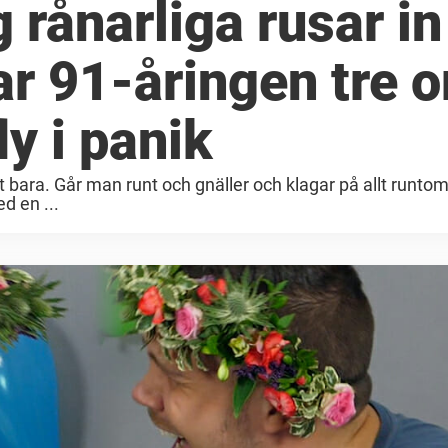
g rånarliga rusar in
r 91-åringen tre o
ly i panik
t bara. Går man runt och gnäller och klagar på allt runtom
d en ...