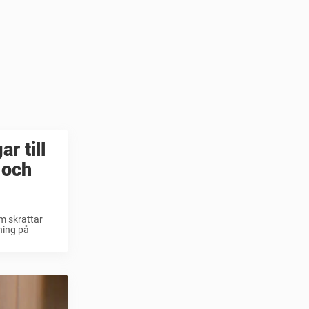
r till
 och
om skrattar
ning på