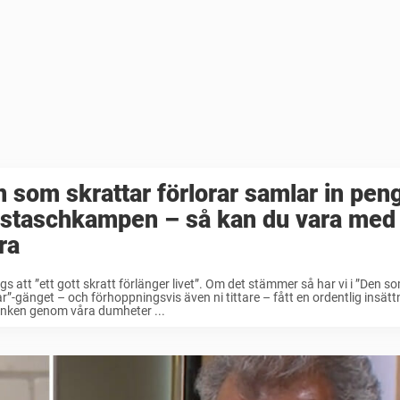
 som skrattar förlorar samlar in penga
staschkampen – så kan du vara med
ra
gs att ”ett gott skratt förlänger livet”. Om det stämmer så har vi i ”Den s
ar”-gänget – och förhoppningsvis även ni tittare – fått en ordentlig insätt
anken genom våra dumheter ...