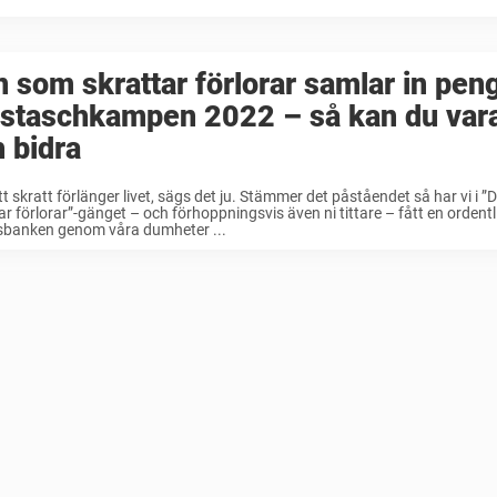
 som skrattar förlorar samlar in penga
staschkampen 2022 – så kan du var
 bidra
tt skratt förlänger livet, sägs det ju. Stämmer det påståendet så har vi i 
ar förlorar”-gänget – och förhoppningsvis även ni tittare – fått en ordentl
dsbanken genom våra dumheter ...