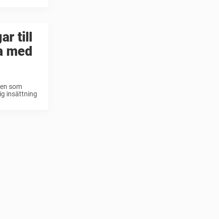
r till
a med
”Den som
ig insättning