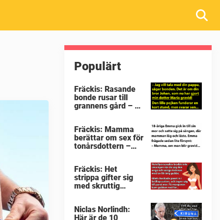
Populärt
Fräckis: Rasande
bonde rusar till
grannens gård – då
avslöjar 5-åringen
en detalj som får
Fräckis: Mamma
honom mållös
berättar om sex för
tonårsdottern –
svaret får tanten
att svimma
Fräckis: Het
strippa gifter sig
med skruttig
pensionär –
morgonen efter
Niclas Norlindh:
avslöjas gubbens
Här är de 10
hemlighet