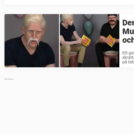
Den
Mu
och
Ett go
skratt
på ti