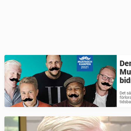
Den
Mu
bid
Det sä
förlor
tidsb