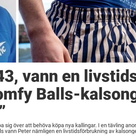
3, vann en livstid
omfy Balls-kalsong
”
a sig över att behöva köpa nya kallingar. I en tävling an
s vann Peter nämligen en livstidsförbrukning av kalsonge