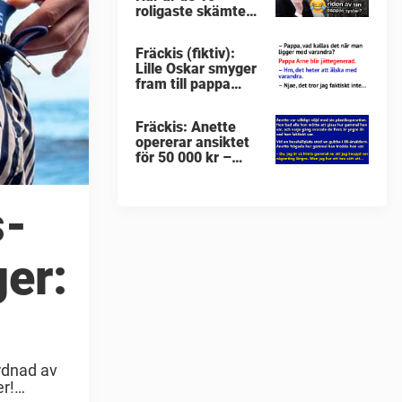
roligaste skämten
om Norrland som
jag någonsin hört
Fräckis (fiktiv):
Lille Oskar smyger
fram till pappa
med genant fråga
– kontringen får
Fräckis: Anette
mig att sätta
opererar ansiktet
kaffet i halsen
för 50 000 kr –
snuskgubbens
”beröm” får henne
att skrika
s-
er:
ordnad av
r!