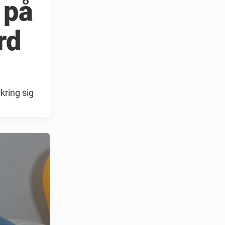
 på
rd
kring sig