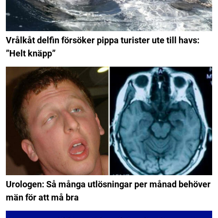
Vrålkåt delfin försöker pippa turister ute till havs:
”Helt knäpp”
Urologen: Så många utlösningar per månad behöver
män för att må bra