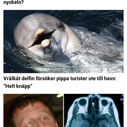
nyckeln?
Vrålkåt delfin försöker pippa turister ute till havs:
”Helt knäpp”