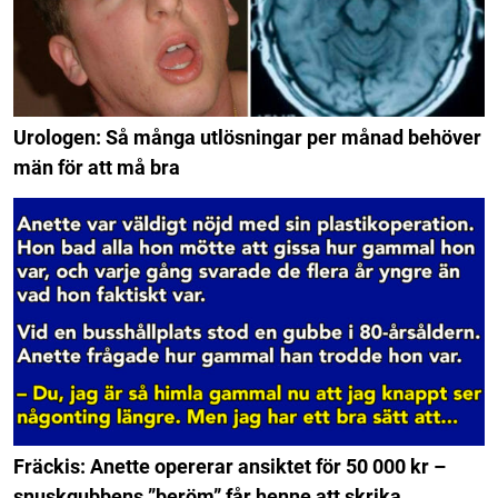
Urologen: Så många utlösningar per månad behöver
män för att må bra
Fräckis: Anette opererar ansiktet för 50 000 kr –
snuskgubbens ”beröm” får henne att skrika