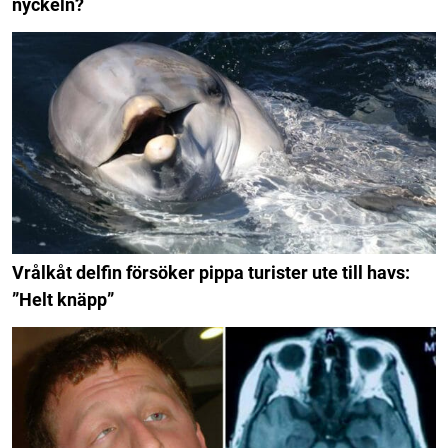
nyckeln?
Vrålkåt delfin försöker pippa turister ute till havs:
”Helt knäpp”