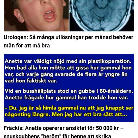
Urologen: Så många utlösningar per månad behöver
män för att må bra
Fräckis: Anette opererar ansiktet för 50 000 kr –
snuskgubbens ”beröm” får henne att skrika