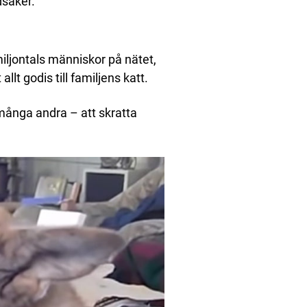
dsaker.
miljontals människor på nätet,
llt godis till familjens katt.
många andra – att skratta