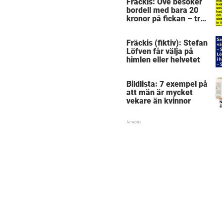
Fräckis: Ove besöker
bordell med bara 20
kronor på fickan – tre
dagar senare inser
han sitt sjuka misstag
Fräckis (fiktiv): Stefan
Löfven får välja på
himlen eller helvetet
Bildlista: 7 exempel på
att män är mycket
vekare än kvinnor