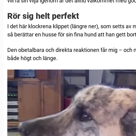
vill få sin vilja igenom är det alltid välkommet med go
Rör sig helt perfekt
I det här klockrena klippet (längre ner), som setts av 
så berättar en husse för sin fina hund att han gett bort a
Den obetalbara och direkta reaktionen får mig – och 
både högt och länge.