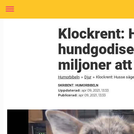
Toggle
menu
Klockrent: 
hundgodiset
miljoner att
Humorbibeln
»
Djur
»
Klockrent: Husse säger 
SKRIBENT: HUMORBIBELN
Uppdaterad:
apr 09, 2021, 13:33
Publicerad:
apr 09, 2021, 13:33