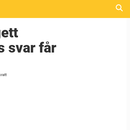
ett
s svar får
kratt