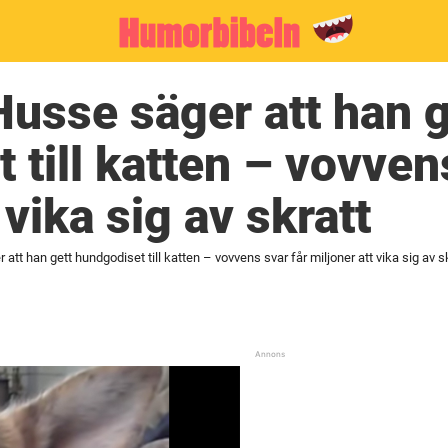
Husse säger att han g
 till katten – vovven
 vika sig av skratt
att han gett hundgodiset till katten – vovvens svar får miljoner att vika sig av s