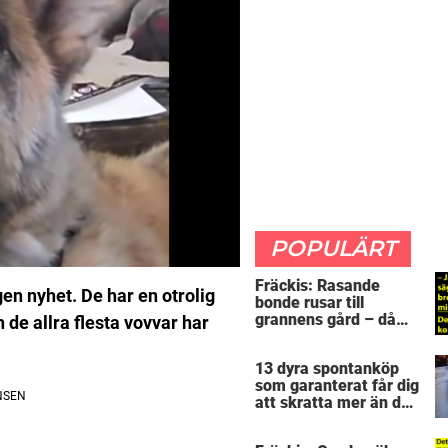
POPULÄRT
Fräckis: Rasande
gen nyhet. De har en otrolig
bonde rusar till
grannens gård – då
 de allra flesta vovvar har
avslöjar 5-åringen en
detalj som får honom
13 dyra spontanköp
mållös
som garanterat får dig
att skratta mer än du
borde