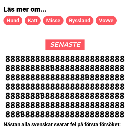
Läs mer om...
Hund
Katt
Misse
Ryssland
Vovve
SENASTE
Nästan alla svenskar svarar fel på första försöket: