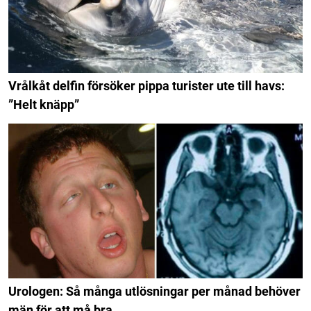
Vrålkåt delfin försöker pippa turister ute till havs:
”Helt knäpp”
Urologen: Så många utlösningar per månad behöver
män för att må bra