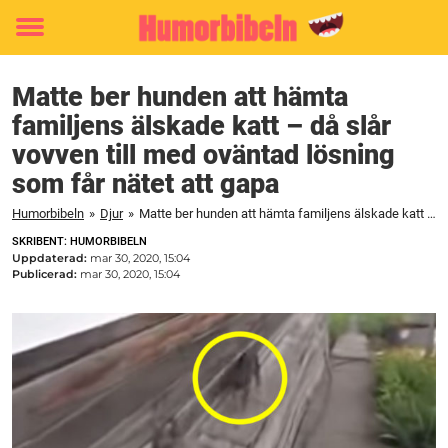
Toggle
menu
Matte ber hunden att hämta
familjens älskade katt – då slår
vovven till med oväntad lösning
som får nätet att gapa
Humorbibeln
»
Djur
»
Matte ber hunden att hämta familjens älskade katt – då slår vovven till med oväntad lösning som får nätet att gapa
SKRIBENT: HUMORBIBELN
Uppdaterad:
mar 30, 2020, 15:04
Publicerad:
mar 30, 2020, 15:04