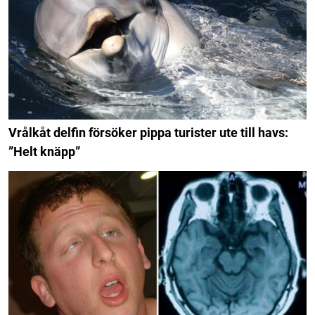
Vrålkåt delfin försöker pippa turister ute till havs:
”Helt knäpp”