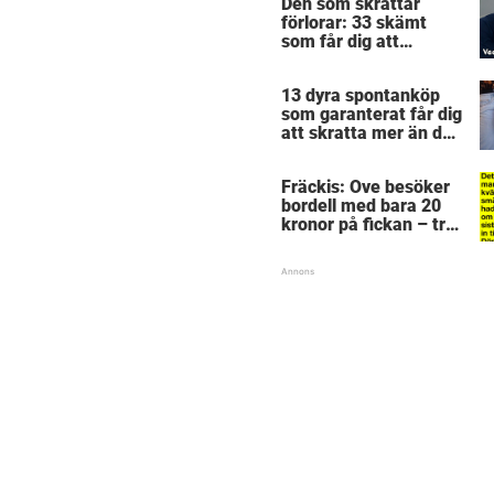
Den som skrattar
förlorar: 33 skämt
som får dig att
gapskratta
13 dyra spontanköp
som garanterat får dig
att skratta mer än du
borde
Fräckis: Ove besöker
bordell med bara 20
kronor på fickan – tre
dagar senare inser
han sitt sjuka misstag