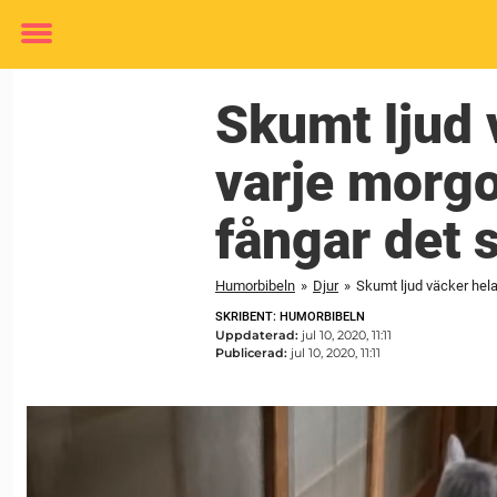
Toggle
menu
Skumt ljud 
varje morgo
fångar det 
Humorbibeln
»
Djur
»
Skumt ljud väcker hela
SKRIBENT: HUMORBIBELN
Uppdaterad:
jul 10, 2020, 11:11
Publicerad:
jul 10, 2020, 11:11