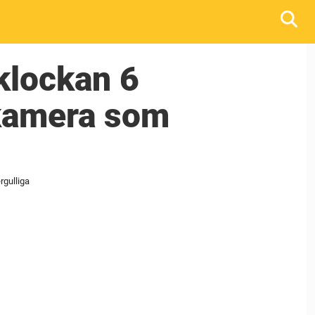
 klockan 6
 kamera som
rgulliga