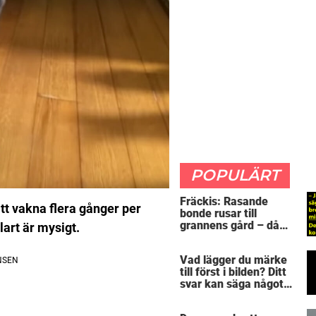
POPULÄRT
Fräckis: Rasande
t vakna flera gånger per
bonde rusar till
grannens gård – då
art är mysigt.
avslöjar 5-åringen en
detalj som får honom
Vad lägger du märke
mållös
till först i bilden? Ditt
svar kan säga något
spännande om dig