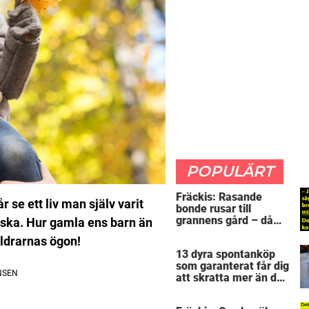
POPULÄRT
Fräckis: Rasande
 se ett liv man själv varit
bonde rusar till
grannens gård – då
iska. Hur gamla ens barn än
avslöjar 5-åringen en
äldrarnas ögon!
detalj som får honom
13 dyra spontanköp
mållös
som garanterat får dig
att skratta mer än du
borde