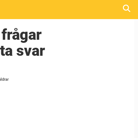
 frågar
nta svar
äldrar