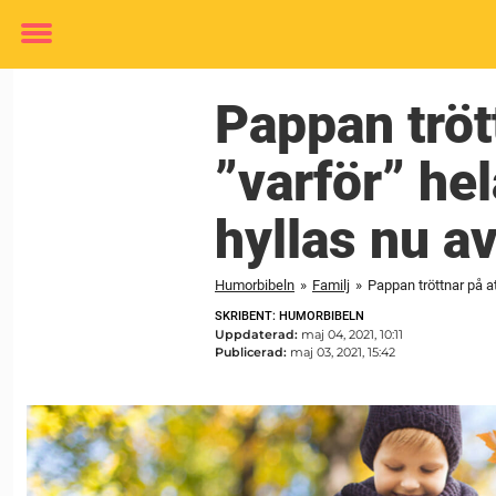
Toggle
menu
Pappan tröt
”varför” hel
hyllas nu av
Humorbibeln
»
Familj
»
Pappan tröttnar på at
SKRIBENT: HUMORBIBELN
Uppdaterad:
maj 04, 2021, 10:11
Publicerad:
maj 03, 2021, 15:42