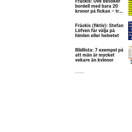
Fräckis: Ove besöker
bordell med bara 20
kronor på fickan – tre
dagar senare inser
han sitt sjuka misstag
Fräckis (fiktiv): Stefan
Löfven får välja på
himlen eller helvetet
Bildlista: 7 exempel på
att män är mycket
vekare än kvinnor