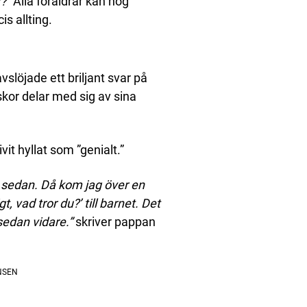
r?”
Alla föräldrar kan nog
s allting.
löjade ett briljant svar på
kor delar med sig av sina
it hyllat som ”genialt.”
ag sedan. Då kom jag över en
t, vad tror du?’ till barnet. Det
sedan vidare.”
skriver pappan