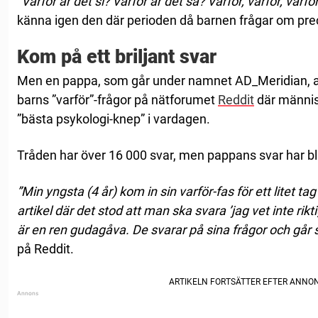
”Varför är det si? Varför är det så? Varför, varför, varfö
känna igen den där perioden då barnen frågar om preci
Kom på ett briljant svar
Men en pappa, som går under namnet AD_Meridian, avs
barns ”varför”-frågor på nätforumet
Reddit
där männis
”bästa psykologi-knep” i vardagen.
Tråden har över 16 000 svar, men pappans svar har bliv
”Min yngsta (4 år) kom in sin varför-fas för ett litet t
artikel där det stod att man ska svara ’jag vet inte riktig
är en ren gudagåva. De svarar på sina frågor och går 
på Reddit.