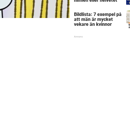
himlen eller helvetet
Bildlista: 7 exempel på
att män är mycket
vekare än kvinnor