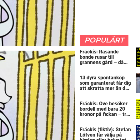
POPULÄRT
Fräckis: Rasande
bonde rusar till
grannens gård – då
avslöjar 5-åringen en
detalj som får honom
13 dyra spontanköp
mållös
som garanterat får dig
att skratta mer än du
borde
Fräckis: Ove besöker
bordell med bara 20
kronor på fickan – tre
dagar senare inser
han sitt sjuka misstag
Fräckis (fiktiv): Stefan
Löfven får välja på