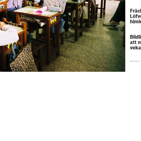
daga
han 
Fräck
Löfv
himl
Bild
att 
veka