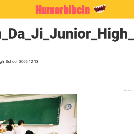
n_Da_Ji_Junior_High
igh_School_2006-12-13