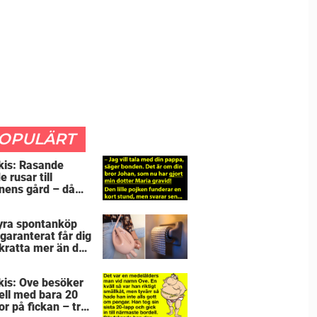
OPULÄRT
kis: Rasande
 rusar till
nens gård – då
öjar 5-åringen en
lj som får honom
yra spontanköp
ös
garanterat får dig
skratta mer än du
e
kis: Ove besöker
ell med bara 20
or på fickan – tre