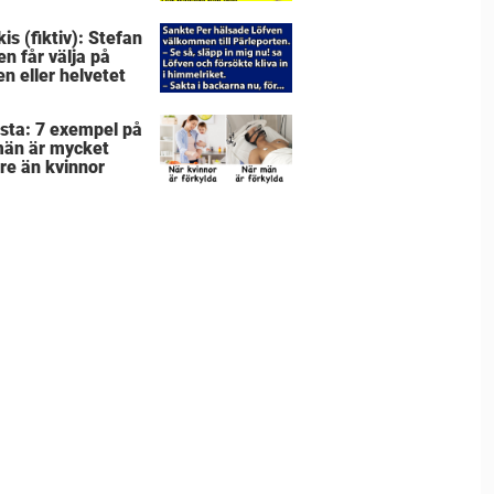
r senare inser
sitt sjuka misstag
is (fiktiv): Stefan
en får välja på
en eller helvetet
lista: 7 exempel på
män är mycket
re än kvinnor