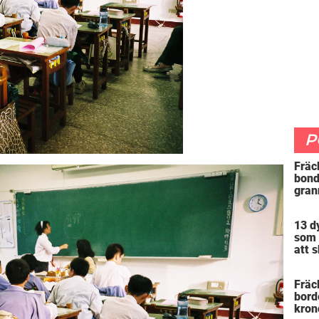
P
Fräc
bonde
gran
avsl
deta
13 d
måll
som 
att 
bord
Fräc
bord
kron