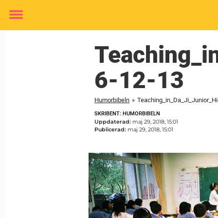
Toggle
menu
Teaching_i
6-12-13
Humorbibeln
»
Teaching_in_Da_Ji_Junior_H
SKRIBENT: HUMORBIBELN
Uppdaterad:
maj 29, 2018, 15:01
Publicerad:
maj 29, 2018, 15:01