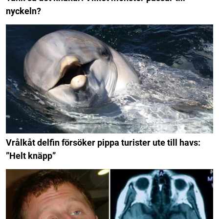
nyckeln?
Vrålkåt delfin försöker pippa turister ute till havs:
”Helt knäpp”