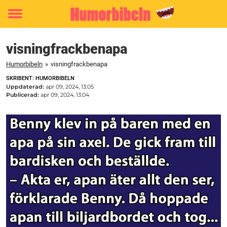
Toggle
menu
visningfrackbenapa
Humorbibeln
»
visningfrackbenapa
SKRIBENT: HUMORBIBELN
Uppdaterad:
apr 09, 2024, 13:05
Publicerad:
apr 09, 2024, 13:04