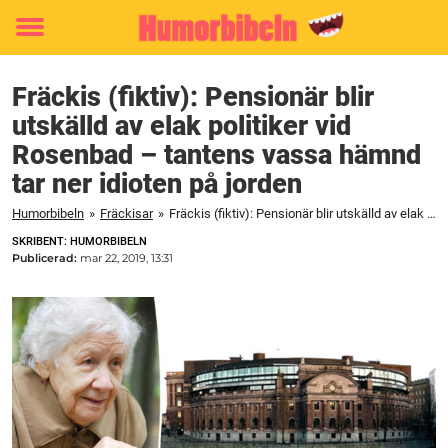
Toggle
menu
Fräckis (fiktiv): Pensionär blir
utskälld av elak politiker vid
Rosenbad – tantens vassa hämnd
tar ner idioten på jorden
Humorbibeln
»
Fräckisar
»
Fräckis (fiktiv): Pensionär blir utskälld av elak politiker vid Rosenbad – tantens vassa hämnd tar ner idioten på jorden
SKRIBENT: HUMORBIBELN
Publicerad:
mar 22, 2019, 13:31