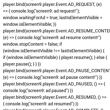
player.bind(screen9.player.Event.AD_REQUEST, (e)
=> { console.log("screen9: ad request!");
window.waitingForAd = true; lastIsElementVisible =
window.isElementVisible; })
player.bind(screen9.player.Event.AD_RESUME_CONTE
(e) => { console.log("screen9: ad resume content!")
window.stopContent = false; if
(window.isElementVisible !== lastIsElementVisible) {
if (window.isElementVisible) { player.resume(); } else {
player.pause(); } } })
player.bind(screen9.player.Event.AD_PAUSE_CONTENT
(e) => { console.log("screen9: ad pause content!") })
player.bind(screen9.player.Event.AD_PAUSED, () => {
console.log("screen9: ad paused") })
player.bind(screen9.player.Event.AD_RESUMED, () =>
{ console.log("screen9: ad resumed") })