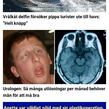
Vrålkåt delfin försöker pippa turister ute till havs:
”Helt knäpp”
Urologen: Så många utlösningar per månad behöver
män för att må bra