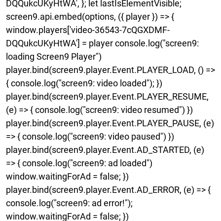
DQQukcUKyHtWA', }; let lastIsElementVisible;
screen9.api.embed(options, ({ player }) => {
window.players['video-36543-7cQGXDMF-
DQQukcUKyHtWA'] = player console.log("screen9:
loading Screen9 Player")
player.bind(screen9.player.Event.PLAYER_LOAD, () =>
{ console.log("screen9: video loaded"); })
player.bind(screen9.player.Event.PLAYER_RESUME,
(e) => { console.log("screen9: video resumed") })
player.bind(screen9.player.Event.PLAYER_PAUSE, (e)
=> { console.log("screen9: video paused") })
player.bind(screen9.player.Event.AD_STARTED, (e)
=> { console.log("screen9: ad loaded")
window.waitingForAd = false; })
player.bind(screen9.player.Event.AD_ERROR, (e) => {
console.log("screen9: ad error!");
window.waitingForAd = false; })