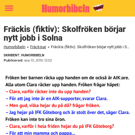
Toggle
menu
Fräckis (fiktiv): Skolfröken börjar
nytt jobb i Solna
Humorbibeln
»
Fräckisar
»
Fräckis (fiktiv): Skolfröken börjar nytt jobb i Solna
SKRIBENT: HUMORBIBELN
Publicerad:
sep 10, 2019, 12:02