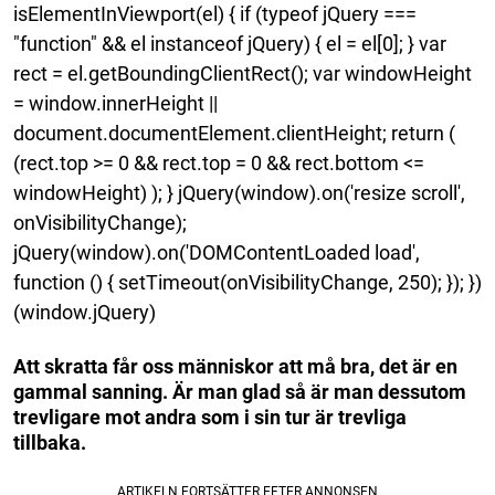
isElementInViewport(el) { if (typeof jQuery ===
"function" && el instanceof jQuery) { el = el[0]; } var
rect = el.getBoundingClientRect(); var windowHeight
= window.innerHeight ||
document.documentElement.clientHeight; return (
(rect.top >= 0 && rect.top = 0 && rect.bottom <=
windowHeight) ); } jQuery(window).on('resize scroll',
onVisibilityChange);
jQuery(window).on('DOMContentLoaded load',
function () { setTimeout(onVisibilityChange, 250); }); })
(window.jQuery)
Att skratta får oss människor att må bra, det är en
gammal sanning. Är man glad så är man dessutom
trevligare mot andra som i sin tur är trevliga
tillbaka.