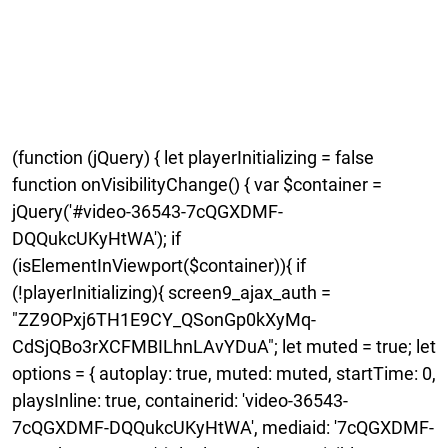
(function (jQuery) { let playerInitializing = false
function onVisibilityChange() { var $container =
jQuery('#video-36543-7cQGXDMF-
DQQukcUKyHtWA'); if
(isElementInViewport($container)){ if
(!playerInitializing){ screen9_ajax_auth =
"ZZ9OPxj6TH1E9CY_QSonGp0kXyMq-
CdSjQBo3rXCFMBILhnLAvYDuA"; let muted = true; let
options = { autoplay: true, muted: muted, startTime: 0,
playsInline: true, containerid: 'video-36543-
7cQGXDMF-DQQukcUKyHtWA', mediaid: '7cQGXDMF-