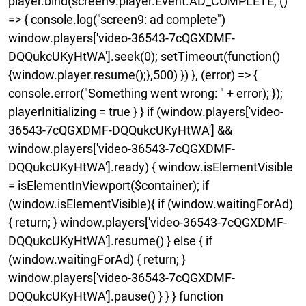
player.bind(screen9.player.Event.AD_COMPLETE, ()
=> { console.log("screen9: ad complete")
window.players['video-36543-7cQGXDMF-
DQQukcUKyHtWA'].seek(0); setTimeout(function()
{window.player.resume();},500) }) }, (error) => {
console.error("Something went wrong: " + error); });
playerInitializing = true } } if (window.players['video-
36543-7cQGXDMF-DQQukcUKyHtWA'] &&
window.players['video-36543-7cQGXDMF-
DQQukcUKyHtWA'].ready) { window.isElementVisible
= isElementInViewport($container); if
(window.isElementVisible){ if (window.waitingForAd)
{ return; } window.players['video-36543-7cQGXDMF-
DQQukcUKyHtWA'].resume() } else { if
(window.waitingForAd) { return; }
window.players['video-36543-7cQGXDMF-
DQQukcUKyHtWA'].pause() } } } function