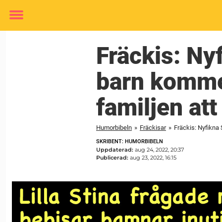
Toggle
menu
Fräckis: Ny
barn kommer
familjen at
Humorbibeln
»
Fräckisar
»
Fräckis: Nyfikna
SKRIBENT: HUMORBIBELN
Uppdaterad:
aug 24, 2022, 20:37
Publicerad:
aug 23, 2022, 16:15