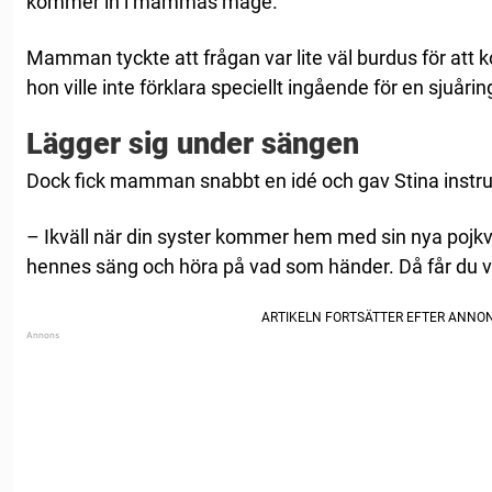
kommer in i mammas mage.
Mamman tyckte att frågan var lite väl burdus för att
hon ville inte förklara speciellt ingående för en sjuåring 
Lägger sig under sängen
Dock fick mamman snabbt en idé och gav Stina instru
– Ikväll när din syster kommer hem med sin nya pojkv
hennes säng och höra på vad som händer. Då får du vet