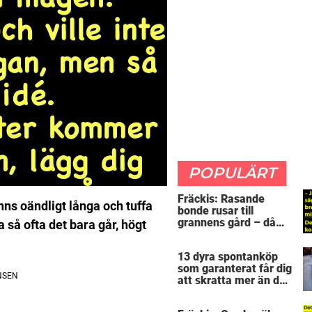
POPULÄRT
Fräckis: Rasande
nns oändligt långa och tuffa
bonde rusar till
grannens gård – då
a så ofta det bara går, högt
avslöjar 5-åringen en
detalj som får honom
13 dyra spontanköp
mållös
som garanterat får dig
att skratta mer än du
borde