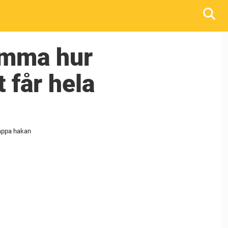
mamma hur
 får hela
tappa hakan