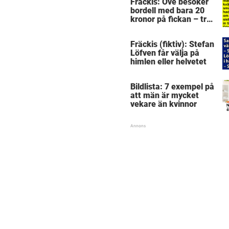
Fräckis: Ove besöker
bordell med bara 20
kronor på fickan – tre
dagar senare inser
han sitt sjuka misstag
Fräckis (fiktiv): Stefan
Löfven får välja på
himlen eller helvetet
Bildlista: 7 exempel på
att män är mycket
vekare än kvinnor