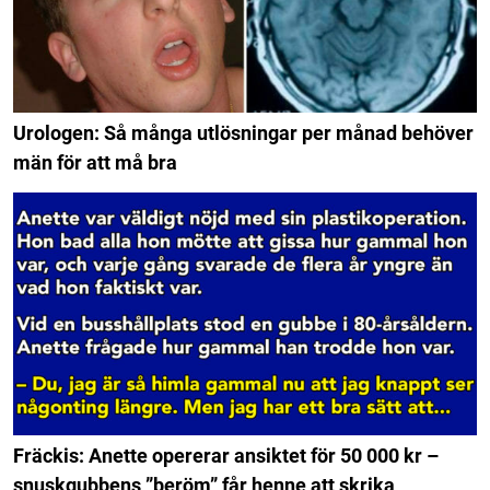
Urologen: Så många utlösningar per månad behöver
män för att må bra
Fräckis: Anette opererar ansiktet för 50 000 kr –
snuskgubbens ”beröm” får henne att skrika