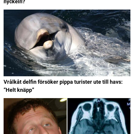
nyckeln?
Vrålkåt delfin försöker pippa turister ute till havs:
”Helt knäpp”