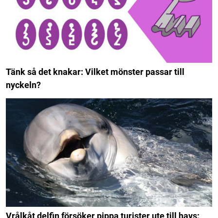
Tänk så det knakar: Vilket mönster passar till
nyckeln?
Vrålkåt delfin försöker pippa turister ute till havs: