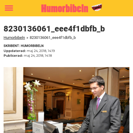
Toggle
menu
8230136061_eee4f1dbfb_b
Humorbibeln
»
8230136061_eee4f1dbfb_b
SKRIBENT: HUMORBIBELN
Uppdaterad:
maj 24, 2018, 14:19
Publicerad:
maj 24, 2018, 14:18