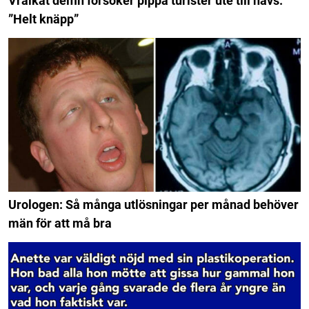
Vrålkåt delfin försöker pippa turister ute till havs:
”Helt knäpp”
Urologen: Så många utlösningar per månad behöver
män för att må bra