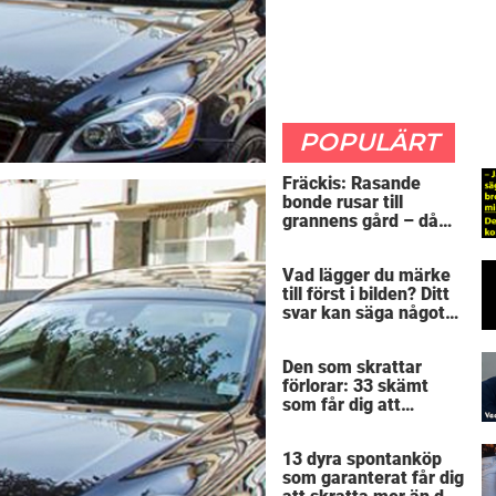
POPULÄRT
Fräckis: Rasande
bonde rusar till
grannens gård – då
avslöjar 5-åringen en
detalj som får honom
Vad lägger du märke
mållös
till först i bilden? Ditt
svar kan säga något
spännande om dig
Den som skrattar
förlorar: 33 skämt
som får dig att
gapskratta
13 dyra spontanköp
som garanterat får dig