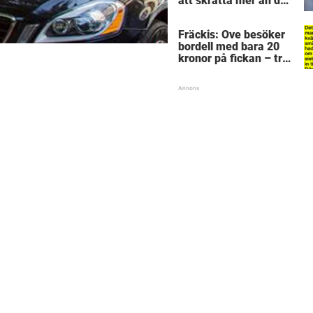
att skratta mer än du
borde
Fräckis: Ove besöker
bordell med bara 20
kronor på fickan – tre
dagar senare inser
han sitt sjuka misstag