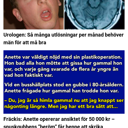
Urologen: Så många utlösningar per månad behöver
män för att må bra
Fräckis: Anette opererar ansiktet för 50 000 kr –
snuskgubbens ”beröm” får henne att skrika