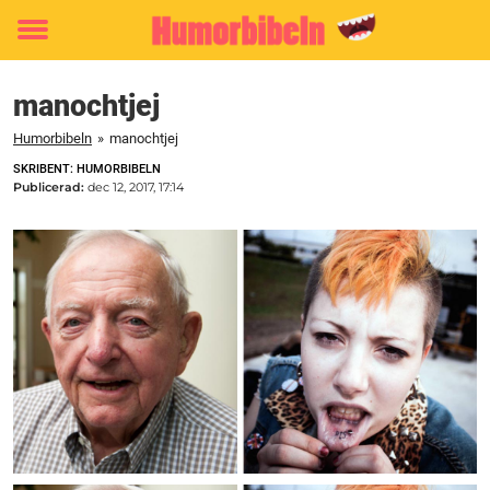
Toggle
menu
manochtjej
Humorbibeln
»
manochtjej
SKRIBENT: HUMORBIBELN
Publicerad:
dec 12, 2017, 17:14