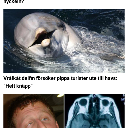
nyckeln?
Vrålkåt delfin försöker pippa turister ute till havs:
”Helt knäpp”