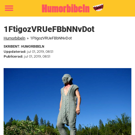
Toggle
menu
1FtigozVRUeFBbNNvDot
Humorbibeln
»
1FtigozVRUeFBbNNvDot
SKRIBENT: HUMORBIBELN
Uppdaterad:
jul 01, 2019, 08:51
Publicerad:
jul 01, 2019, 08:51