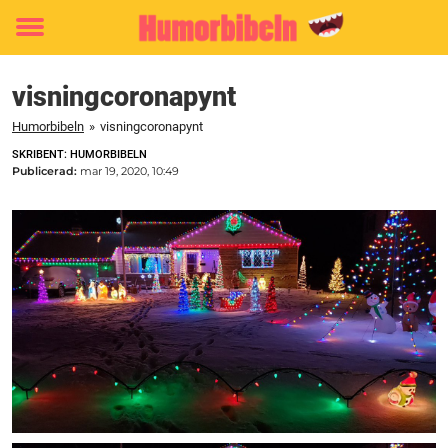
Toggle
menu
visningcoronapynt
Humorbibeln
»
visningcoronapynt
SKRIBENT: HUMORBIBELN
Publicerad:
mar 19, 2020, 10:49