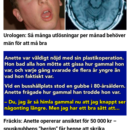
Urologen: Så många utlösningar per månad behöver
män för att må bra
Fräckis: Anette opererar ansiktet för 50 000 kr –
snuskgubbens ”beröm” får henne att skrika