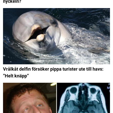
nyckeln?
Vrålkåt delfin försöker pippa turister ute till havs:
”Helt knäpp”