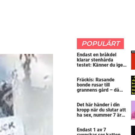
POPULÄRT
Endast en bråkdel
klarar stenhårda
testet: Känner du igen
dessa flaggorna?
Fräckis: Rasande
bonde rusar till
grannens gård – då
avslöjar 5-åringen en
detalj som får honom
Det här händer i din
mållös
kropp när du slutar att
ha sex, nummer 7 är
riktigt otäck
Endast 1 av 7
svenskar ser katten