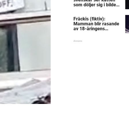
som döljer sig i bilden:
Lyckas du?
Fräckis (fiktiv):
Mamman blir rasande
av 18-åringens
gravidbesked – då
avslöjas pinsamma
detaljen